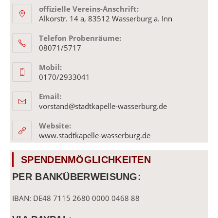
offizielle Vereins-Anschrift:
Alkorstr. 14 a, 83512 Wasserburg a. Inn
Telefon Probenräume:
08071/5717
Mobil:
0170/2933041
Email:
Opens
vorstand@stadtkapelle-wasserburg.de
in
your
Website:
application
www.stadtkapelle-wasserburg.de
SPENDENMÖGLICHKEITEN
PER BANKÜBERWEISUNG:
IBAN: DE48 7115 2680 0000 0468 88