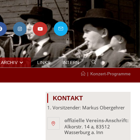
ARCHIV
LINKS
INTERN
WEBSITE-
SUCHE
|
Konzert-Programme
UMSCHALTEN
KONTAKT
1. Vorsitzender: Markus Obergehrer
offizielle Vereins-Anschrift:
Alkorstr. 14 a, 83512
Wasserburg a. Inn