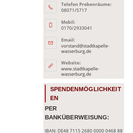
Telefon Probenräume:
08071/5717
Mobil:
0170/2933041
Email:
vorstand@stadtkapelle-
Opens
wasserburg.de
in
your
Website:
application
www.stadtkapelle-
wasserburg.de
SPENDENMÖGLICHKEIT
EN
PER
BANKÜBERWEISUNG:
IBAN: DE48 7115 2680 0000 0468 88