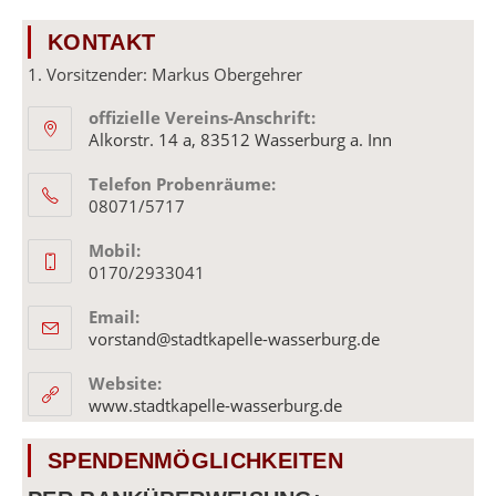
KONTAKT
1. Vorsitzender: Markus Obergehrer
offizielle Vereins-Anschrift:
Alkorstr. 14 a, 83512 Wasserburg a. Inn
Telefon Probenräume:
08071/5717
Mobil:
0170/2933041
Email:
Opens
vorstand@stadtkapelle-wasserburg.de
in
your
Website:
application
www.stadtkapelle-wasserburg.de
SPENDENMÖGLICHKEITEN