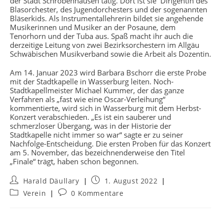
der Stadt Schrobenhausen tätig. Dort ist sie Dirigentin des
Blasorchester, des Jugendorchesters und der sogenannten
Bläserkids. Als Instrumentallehrerin bildet sie angehende
Musikerinnen und Musiker an der Posaune, dem
Tenorhorn und der Tuba aus. Spaß macht ihr auch die
derzeitige Leitung von zwei Bezirksorchestern im Allgäu
Schwäbischen Musikverband sowie die Arbeit als Dozentin.
Am 14. Januar 2023 wird Barbara Bschorr die erste Probe
mit der Stadtkapelle in Wasserburg leiten. Noch-
Stadtkapellmeister Michael Kummer, der das ganze
Verfahren als „fast wie eine Oscar-Verleihung“
kommentierte, wird sich in Wasserburg mit dem Herbst-
Konzert verabschieden. „Es ist ein sauberer und
schmerzloser Übergang, was in der Historie der
Stadtkapelle nicht immer so war“ sagte er zu seiner
Nachfolge-Entscheidung. Die ersten Proben für das Konzert
am 5. November, das bezeichnenderweise den Titel
„Finale“ trägt, haben schon begonnen.
Beitrags-
Beitrag
Harald Däullary
1. August 2022
Autor:
veröffentlicht:
Beitrags-
Beitrags-
Verein
0 Kommentare
Kategorie:
Kommentare: