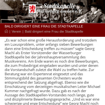
Zum
Inhalt
springen
MENÜ
BALD DIRIGIERT EINE FRAU DIE STADTKAPELLE
|
Verein
|
Bald dirigiert eine Frau die Stadtkapelle
„Es war schon eine große Herausforderung und trotzdem
ein Luxusproblem, unter anfangs sieben Bewerbungen
dann eine Entscheidung treffen zu müssen“ sagte Georg
Machl als Erster Vorsitzender der Wasserburger
Stadtkapelle bei der Jahreshauptversammlung des
Musikvereins. Am Ende waren es noch drei Bewerbungen,
die zum Probedirigat eingeladen wurden und unter denen
die Vorstandschaft zuletzt die Wahl zu treffen hatte. Zur
Beratung war ein Expertenrat eingesetzt und das
Stimmungsbild des gesamten Orchesters wurde
entsprechend der Satzung abgefragt. Ebenso wie die
Einschätzung vom derzeitigen musikalischen Leiter Michael
Kummer nachgefragt wurde. Dazu gab es nach der
Aussage des Stadtkapellen-Vorstandes noch lange, gute
und disziplinierte Bewerbungsgespräche. „Und es war eine
schwierige und enge Entscheidung“ wie Georg Machl noch